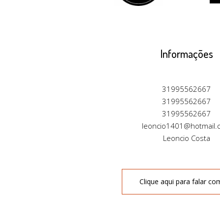
Informações
31995562667
31995562667
31995562667
leoncio1401@hotmail.
Leoncio Costa
Clique aqui para falar co