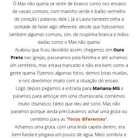
O Max não queria se vestir de branco como nos ensaios
de casais comuns, com matinho verde e balão vermelho
de coração ( palavras dele ). Já a Laura também tinha a
vontade de fazer algo diferente, desde que fizéssemos
também algumas comuns, sim, de roupinha branca e mãos
dadas como o Max não queria.
Acabou que ficou decidido assim, chegamos em
Ouro
Preto
nas igrejas, passeamos pela feirinha e até achamos
um cemitério, mas estava trancado e não era bem como a
gente queria. Fizemos algumas fotos, demos boas risadas,
e nos divertimos muito com a situação do ensaio.
Logo depois pegamos a estrada para
Mariana-MG
e
paramos para almoçar em uma churrascaria, comemos
muito churrasco, tanto que deu até sono. Mas não
paramos porque ainda precisávamos achar uma gruta ou
cemitério para as "
fotos diferentes
".
Achamos uma gruta, com uma linda capela dentro, era
bem funda e pingava um pouco de água. Meio sombria e