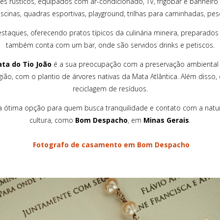
rústicos, equipados com ar-condicionado, TV, frigobar e banheiro p
scinas, quadras esportivas, playground, trilhas para caminhadas, pes
taques, oferecendo pratos típicos da culinária mineira, preparados c
também conta com um bar, onde são servidos drinks e petiscos.
ta do Tio João
é a sua preocupação com a preservação ambiental e
ão, com o plantio de árvores nativas da Mata Atlântica. Além disso,
reciclagem de resíduos.
 ótima opção para quem busca tranquilidade e contato com a natur
cultura, como
Bom Despacho
, em
Minas Gerais
.
Fotografo de casamento em Bom Despacho