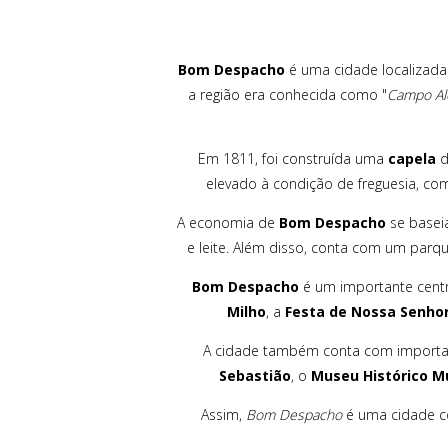
Bom Despacho
é uma cidade localizad
a região era conhecida como "
Campo Al
Em 1811, foi construída uma
capela
d
elevado à condição de freguesia, c
A economia de
Bom Despacho
se baseia
e leite. Além disso, conta com um parque 
Bom Despacho
é um importante centro
Milho
, a
Festa de Nossa Senho
A cidade também conta com important
Sebastião
, o
Museu Histórico Mu
Assim,
Bom Despacho
é uma cidade com