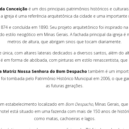
 da Conceição
é um dos principais patrimônios históricos e culturai
, a igreja é uma referência arquitetônica da cidade e uma importante
 1874 e concluída em 1890. Seu projeto arquitetônico foi inspirado n
 estilo neogótico em Minas Gerais. A fachada principal da igreja 
metros de altura, que abrigam sinos que tocam diariamente.
única, com altares laterais dedicados a diversos santos, além do a
ja é em forma de abóbada, com pinturas em estilo renascentista, que 
ja Matriz Nossa Senhora do Bom Despacho
também é um importan
reja foi tombada pelo Patrimônio Histórico Municipal em 2006, o que
as futuras gerações.
m estabelecimento localizado em
Bom Despacho
, Minas Gerais, qu
 hotel está situado em uma fazenda com mais de 150 anos de históri
como matas, cachoeiras e lagos.