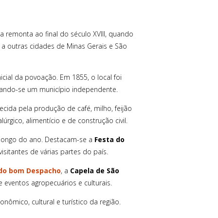
ria remonta ao final do século XVIII, quando
ão a outras cidades de Minas Gerais e São
icial da povoação. Em 1855, o local foi
rnando-se um município independente.
ecida pela produção de café, milho, feijão
úrgico, alimentício e de construção civil.
ao longo do ano. Destacam-se a
Festa do
isitantes de várias partes do país.
 do bom Despacho
, a
Capela de São
e eventos agropecuários e culturais.
ômico, cultural e turístico da região.