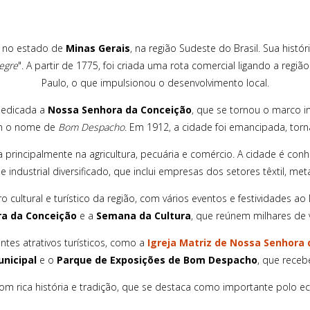
a no estado de
Minas Gerais
, na região Sudeste do Brasil. Sua histó
egre
". A partir de 1775, foi criada uma rota comercial ligando a regi
Paulo, o que impulsionou o desenvolvimento local.
edicada a
Nossa Senhora da Conceição
, que se tornou o marco in
om o nome de
Bom Despacho
. Em 1912, a cidade foi emancipada, to
 principalmente na agricultura, pecuária e comércio. A cidade é conh
industrial diversificado, que inclui empresas dos setores têxtil, metal
 cultural e turístico da região, com vários eventos e festividades 
ra da Conceição
e a
Semana da Cultura
, que reúnem milhares de v
es atrativos turísticos, como a
Igreja Matriz de Nossa Senhora
nicipal
e o
Parque de Exposições de Bom Despacho
, que receb
 rica história e tradição, que se destaca como importante polo econ