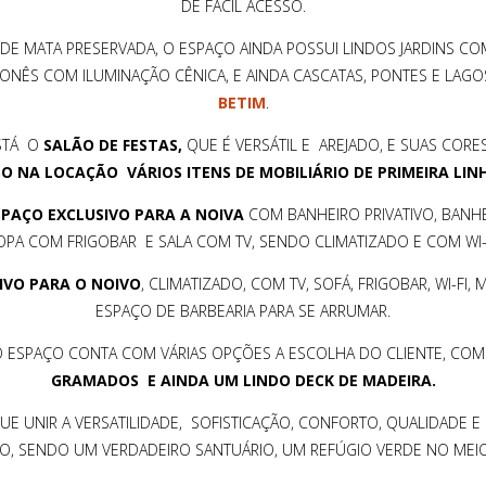
DE FÁCIL ACESSO.
E MATA PRESERVADA, O ESPAÇO AINDA POSSUI LINDOS JARDINS C
ONÊS COM ILUMINAÇÃO CÊNICA, E AINDA CASCATAS, PONTES E LAGOS
BETIM
.
STÁ O
SALÃO DE FESTAS,
QUE É VERSÁTIL E AREJADO, E SUAS CORE
O NA LOCAÇÃO VÁRIOS ITENS DE MOBILIÁRIO DE PRIMEIRA LIN
SPAÇO EXCLUSIVO PARA A NOIVA
COM BANHEIRO PRIVATIVO, BANHE
OPA COM FRIGOBAR E SALA COM TV, SENDO CLIMATIZADO E COM WI-F
IVO PARA O NOIVO
, CLIMATIZADO, COM TV, SOFÁ, FRIGOBAR, WI-FI,
ESPAÇO DE BARBEARIA PARA SE ARRUMAR.
 O ESPAÇO CONTA COM VÁRIAS OPÇÕES A ESCOLHA DO CLIENTE, C
GRAMADOS E AINDA UM LINDO DECK DE MADEIRA.
E UNIR A VERSATILIDADE, SOFISTICAÇÃO, CONFORTO, QUALIDADE
O, SENDO UM VERDADEIRO SANTUÁRIO, UM REFÚGIO VERDE NO MEIO