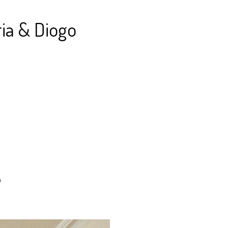
ria & Diogo
o