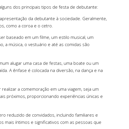
alguns dos principais tipos de festa de debutante:
de apresentação da debutante à sociedade. Geralmente,
os, como a coroa e o cetro.
ser baseado em um filme, um estilo musical, um
ão, a música, o vestuário e até as comidas são
comum alugar uma casa de festas, uma boate ou um
ída. A ênfase é colocada na diversão, na dança e na
er realizar a comemoração em uma viagem, seja um
mais próximos, proporcionando experiências únicas e
ro reduzido de convidados, incluindo familiares e
 mais íntimos e significativos com as pessoas que