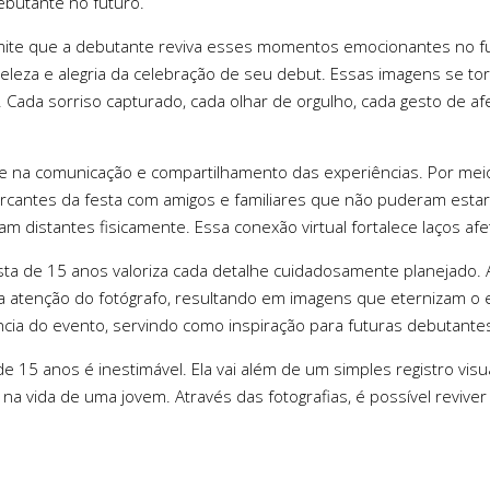
ebutante no futuro.
mite que a debutante reviva esses momentos emocionantes no fut
 beleza e alegria da celebração de seu debut. Essas imagens se t
Cada sorriso capturado, cada olhar de orgulho, cada gesto de af
na comunicação e compartilhamento das experiências. Por meio 
rcantes da festa com amigos e familiares que não puderam esta
istantes fisicamente. Essa conexão virtual fortalece laços afet
ta de 15 anos valoriza cada detalhe cuidadosamente planejado. A
 atenção do fotógrafo, resultando em imagens que eternizam o e
ância do evento, servindo como inspiração para futuras debutante
e 15 anos é inestimável. Ela vai além de um simples registro vi
a vida de uma jovem. Através das fotografias, é possível revive