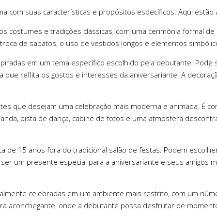
a com suas características e propósitos específicos. Aqui estão 
ue os costumes e tradições clássicas, com uma cerimônia formal 
 troca de sapatos, o uso de vestidos longos e elementos simbólic
nspiradas em um tema específico escolhido pela debutante. Pode 
a que reflita os gostos e interesses da aniversariante. A decoraç
utantes que desejam uma celebração mais moderna e animada. É 
banda, pista de dança, cabine de fotos e uma atmosfera descontra
 de 15 anos fora do tradicional salão de festas. Podem escolh
e ser um presente especial para a aniversariante e seus amigos 
geralmente celebradas em um ambiente mais restrito, com um núme
era aconchegante, onde a debutante possa desfrutar de momentos