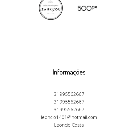
Informações
31995562667
31995562667
31995562667
leoncio1401@hotmail.com
Leoncio Costa