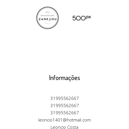
Informações
31995562667
31995562667
31995562667
leoncio1401@hotmail.com
Leoncio Costa