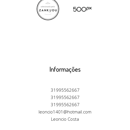
Informações
31995562667
31995562667
31995562667
leoncio1401@hotmail.com
Leoncio Costa