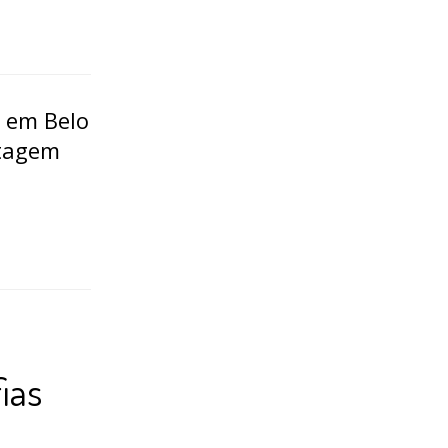
 em Belo
ntagem
ias