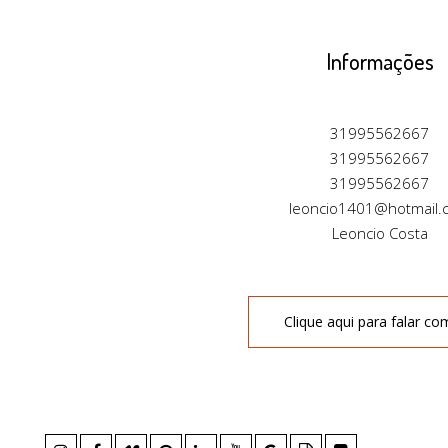
Informações
31995562667
31995562667
31995562667
leoncio1401@hotmail.
Leoncio Costa
Clique aqui para falar co