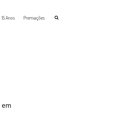
15 Anos
Premiações
o em